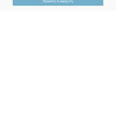
Принять и закрыть
После 9 класса
После 11 класса
Другие фильтры
Лучшие из лучших
Колледж при ВУЗе
Онлайн/Дистанционно