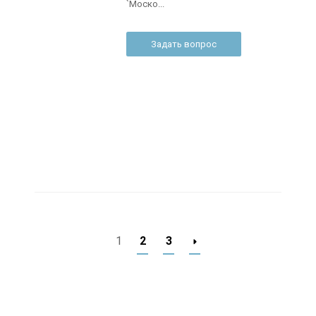
`Моско...
Задать вопрос
1
2
3